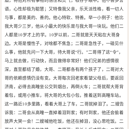
眉，将他对所有事物的悟性和灵气，收存于眼中。他不善多言
语，心性却极为聪慧；又特像我父亲，乐天派性格，看一切人
与事，都是美的、善的。他心特软、特善。举一小例子：他比
我大哥少三岁，他从小最大的快乐是与我大哥一块玩。他们二
人都是10岁才上的学。10岁以前，二哥就是天天粘在大哥身
边。大哥是慢性子，对啥都不焦急；二哥是急性子，一碰见什
么事，他就先问一下大哥，待大哥说“行。”二哥得了这“令”，
马上就去做，行动快，而且做得非常好！他们兄弟的感情很
深，直至都结了婚，大哥、二哥都各有两个孩子了，二哥对大
哥的依赖感情仍没有变。大哥每次回老家看望父母后，要返回
济南，必得去高疃坐公交到烟台，再倒火车；二哥就帮大哥背
着包，或用小推车，将大哥的大包小包，推着送到高疃车站。
这一路近10多里路，看着大哥上了车，二哥就掉泪了。二嫂告
诉我：二哥会从高疃一直掉着泪到家；有时到家，他还会偷着
放声大哭一会！二嫂喊他吃饭，他还在掉泪，没心思吃饭。二