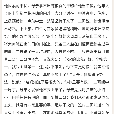
他因素的干扰，母亲拿不出纯粮食的干粮给他当午饭，他与大
哥的上学都面临极端的困难！大哥此时在一中读高中，住校，
上级还给他一点助学金，勉强坚持下来了；二哥说，他饿得走
不动路，不上学，中午可在家多吃些榆树叶、地瓜叶等叶菜充
饥；他不敢同母亲说下学的事；就趁大哥周日从福山回来了，
将大哥喊在街门口的门槛上，兄弟二人坐在门槛商量他要退学
的事。二哥说了一大堆理由，大哥也不吭声，只是眼里有泪看
着二哥；二哥性子急，又说大哥：“你念的比我还好，全校第
一；我是个班第一，还是我下来吧；你下来更可惜！我实在饿
怂了，住校也住不起，真的不想上了！”大哥让他磨得没办
法，说他：“咱妈知道了要发火的，你心里要有数！”二哥缀学
一周了，母亲才发现他不去上学了，母亲先是用扫床的小扫
帚，用手握住有毛的一面，要揍二哥；我们从小都很少见母亲
发火，她没有非常重要的事，是从不火的；这时二哥知道：他
只有不分辩，不吭声，才能消解母亲的火，因此，不管母亲多