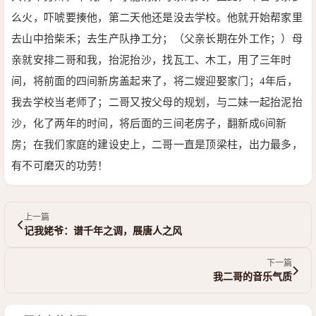
么火，吓唬要揍他，第二天他还是没去学校。他就开始帮家里
去山中拾柴禾；去生产队挣工分；（父亲长期在外工作；）母
亲就安排二哥和我，抬泥抬沙，找瓦工、木工，用了三年时
间，将前面的四间新房盖起来了，将二嫂迎娶家门；4年后，
我去学校当老师了；二哥又按父母的规划，与二妹一起抬泥抬
沙，化了两年的时间，将后面的三间老房子，翻新成6间新
房；在我们家庭的建设史上，二哥一直是顶梁柱，出力最多，
有不可磨灭的功劳！
上一篇
记我姥爷：谱千年之调，展唐人之风
下一篇
我二哥的音乐气质