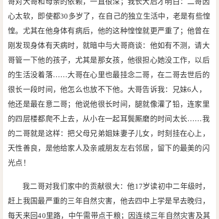
哥对大哥和母亲的依赖，一直很深；我长大后才明白：二哥因
心太软，即使都30多岁了，在自己的独立生活中，老是有些惶
惶。尤其在他身体有病后，他的这种惶惶就更严重了；他曾在
刚发现身体有天病时，就暗中与大哥商谈：他如有不测，请大
哥管一下他的孩子，尤其是那女孩，他很担心她没工作，以后
的生活没着落……大哥在心里也最挂念二哥，在二哥去世后的
很长一段时间，他怎么也放不下他。大哥告诉我：兄妹6人，
他还是最在意二哥；他说他很长时间，腿就像灌了铅，连家里
的四层楼都爬不上去，从小在一起耳鬓厮磨的时间太长……我
的二哥就是这样：把父母兄弟姐妹妻子儿女，时刻挂在心上，
天性善良，是他给家人及亲戚朋友左右邻居，留下的最美的闪
光点！
我二哥对我们家中的贡献很大：他17岁读初中二年级时，
赶上我国最严重的三年自然灾害，他去四中上学是早去晚归，
每天来回40里路，中午需带点干粮；因连续三年自然灾害及其