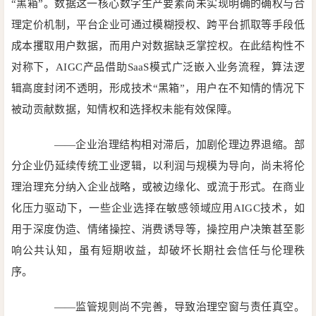
“黑箱”。数据这一核心数字生产要素尚未实现明确的确权与合
理定价机制，平台企业可通过模糊授权、跨平台抓取等手段低
成本攫取用户数据，而用户对数据缺乏掌控权。在此结构性不
对称下，AIGC产品借助SaaS模式广泛嵌入业务流程，算法逻
辑高度封闭不透明，形成技术“黑箱”，用户在不知情的情况下
被动贡献数据，知情权和选择权未能有效保障。
——企业治理结构相对滞后，加剧伦理边界退缩。部
分企业仍延续传统工业逻辑，以利润与规模为导向，尚未将伦
理治理充分纳入企业战略，或被边缘化、或流于形式。在商业
化压力驱动下，一些企业选择在敏感领域应用AIGC技术，如
用于深度伪造、情绪操控、消费诱导等，操控用户决策甚至影
响公共认知，虽有短期收益，却破坏长期社会信任与伦理秩
序。
——监管规则尚不完善，导致治理空窗与责任真空。