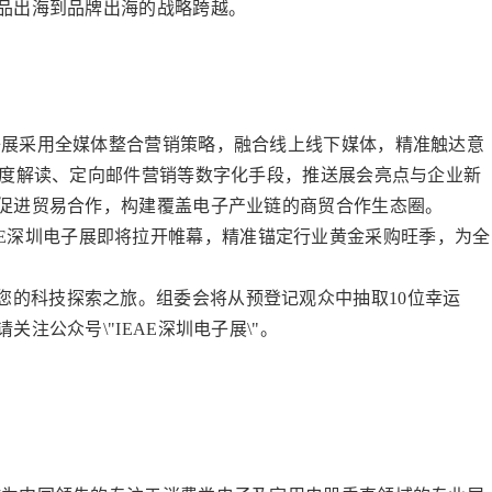
品出海到品牌出海的战略跨越。
电子展采用全媒体整合营销策略，融合线上线下媒体，精准触达意
深度解读、定向邮件营销等数字化手段，推送展会亮点与企业新
促进贸易合作，构建覆盖电子产业链的商贸合作生态圈。
5 IEAE深圳电子展即将拉开帷幕，精准锚定行业黄金采购旺季，为全
您的科技探索之旅。组委会将从预登记观众中抽取10位幸运
注公众号\"IEAE深圳电子展\"。