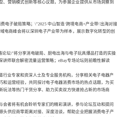
型、营销模式创新等核心议题，为参展企业提供从市场洞察到
消费电子破局策略；\"2025 中山智造‘跨境电商+产业带\'出海对
；全域电商峰会将以深圳电子产业带为样本，展示数字化转型的创
海战略论坛\"将分享消电破局、厨电出海与电子玩具爆品打造的实操
资深讲师联合解密流量运营策略；eBay专场论坛则前瞻性解读
道行业专家和资深人士及专业服务机构，分享相关电子电器产
巧和运营经验，共同探讨电子电器消费市场的热点话题，为买
新玩法等热门干货分享、助力买卖双方快速抢占新的市场商
与会者将有机会聆听专家们的精彩演讲，参与论坛互动和提问
源头供应商零距离对接、深度洽谈，帮助企业把握消费电子产