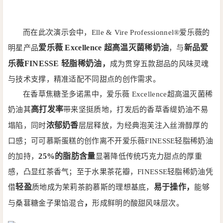
而在此次演示会中，Elle & Vire Professionnel®爱乐薇的
爱乐薇
Excellence 超高温灭菌稀奶油
新品爱
明星产品
，与
乐薇
FINESSE 轻脂稀奶油，
成为贯穿五款甜品的风味灵魂
与技术支撑，精准适配不同甜点的创作需求。
在香草焦糖圣多诺黑中，爱乐薇 Excellence超高温灭菌稀
高打发率
奶油其
带来坚挺质地，打发后的香草香缇奶油不易
浓郁奶香
塌陷，同时
层层释放，为经典泡芙注入丝滑醇厚的
口感；可可慕斯蛋糕的创作离不开爱乐薇FINESSE轻脂稀奶油
25%的脂肪含量
的加持，
显著降低传统巧克力甜点的厚重
感，凸显红茶香气；至于水果茶花瓣，FINESSE轻脂稀奶油凭
轻盈
易于操作，
借
质地成为茉莉茶韵慕斯的理想基底，
能够
，
与桑葚糖金子果馅混合
形成鲜明的酸甜风味层次。