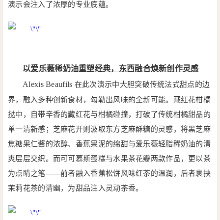
演示会注入了浓厚的专业底蕴。
以爱乐薇稀奶油重塑经典，东西融合焕新创作灵感
Alexis Beaufils
在此次演示中大胆突破传统法式甜点的边
界，融入多种创新食材，勾勒出风味的全新可能。藏红花柑橘
挞中，自带辛香的藏红花与柑橘碰撞，打破了传统柑橘甜品的
单一清新感；芝麻花开则汲取东方芝麻酥糖的灵感，将黑芝麻
焦糖果仁酱的浓醇、香蕉果泥的绵甜与爱乐薇轻脂稀奶油的清
爽层层交织。而可可慕斯蛋糕与水果茶花瓣两款作品，更以茶
为点睛之笔——前者融入香蕉松饼风味红茶的温润，后者裹挟
茉莉花茶的清幽，为甜品注入灵动茶香。