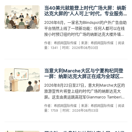
当40美元就能登上时代广场大屏：纳斯
达克大屏的"人人可上"时代，专业服务
商的价值为什么更大了？
2026年6月，一家名为Blindspot的户外广告自助
平台悄然上线了一项新功能：任何人都可以在线
按小时预订纽约时代广场的纳斯达克大楼外墙
LED屏幕，单次投放起步价1000至5000美元，无
作者：希鸥网国际传媒
|
来源：希鸥网国际传媒
|
阅读
最低消费，无代理门槛。更早之前，时代广场的
量：1341
|
时间：2026年08月03日
其他大屏已经出现了低至40美元的15秒自助投放
选项。表面上看，纳斯达克大屏正在进入一个"人
人可上"的时代。但如果你是一个正在认真规划品
牌出海的企业决策者，这则消息应该让你更谨
当意大利Marche大区与宁夏枸杞同登
慎，而不是更轻松。 道理很简单：门槛越低，噪
一屏：纳斯达克大屏正在成为全球区域
音越大。当任何人都能买下屏幕上的15秒，你的
品牌的“世界橱窗”
2026年8月22日至27日，意大利Marche大区的
品牌如何在漫天信息中被看见、被记住、被信
旅游宣传片将登上纽约时代广场的纳斯达克大
任？这恰恰是自助预订平台无法回答的问题——
屏。这支由奥运跳高冠军Gianmarco Tamberi出
它只能给你一个播放时段，给不了你一套让这个
镜的宣传片，以"Le Marche. Pure Italy. Wildly
时段产生商业回报的策略。 要理解这个悖论，先
作者：希鸥网国际传媒
|
来源：希鸥网国际传媒
|
阅读
Personal"为主题，由Marche大区官方旅游局
看一组来自中国品牌的实战数据。2026年6月10
量：1759
|
时间：2026年08月03日
ATIM策划投放，连续6天、每小时滚动5次，预计
日，广东集装箱房屋品牌JJM House登陆纳斯达
覆盖160万人次。这不是Marche大区第一次做海
克大屏，48小时内官网访问量增长超过400%，
外推广——过去几年它参加了柏林ITB、伦敦
商务咨询表单转化率从0.8%跃升至2.3%，更关键