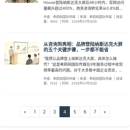
发力的战场上建立属于自己的绝对优势。纳斯达
Google Trends搜索热度暴涨8倍。这些案例有一
House登陆纳斯达克大屏后48小时内，官网访问
织本地枸杞品牌集体登陆时代广场核心区域。登
是IPO流程中的一个传播环节。纳斯达克大屏的单
块屏幕可以让品牌被全球"看见"，但只有多块屏幕
入，数周的准备周期，就能让品牌出现在全球资
克大屏，正是品牌出海领域最典型的"不对称竞争
个共性：登屏效果与外部事件的"热度"之间并非线
量飙升超过400%，商务咨询转化率从0.8%跃升
屏后一周内，《光明日报》《宁夏日报》及今日
次投放成本在数万元人民币级别——不到一场海
在不同市场同步亮相，才能让品牌被不同区域的
本叙事的"主舞台"上。这就是纳斯达克大屏的"位
武器"。它之所以能成为竞争均衡器，根于三个底
性关系，关键在于品牌信号是否清晰、信任杠杆
至2.3%。这些数字已经被反复引用，但很少有人
头条、百度等主流平台主动跟进报道，累计曝光
外展会展位费（通常15万至30万元）的三分之
客户"选择"。单屏投放解决的是"证明自己"的问题
置经济学"红利：用可负担的成本，获得不可替代
作者：希鸥网国际传媒
|
来源：希鸥网国际传媒
|
阅读
层机制。 第一，物理层面的绝对公平。纳斯达克
是否用对。而8月的IPO周，恰好提供了比普通工
注意到一组更具战略价值的数据——品牌方在复
量突破千万量级。这些报道并非付费投放——媒
一，不到海外社交媒体一个季度的品牌广告预
——在纳斯达克大屏亮过相，等于向市场宣告"我
量：1650
|
时间：2026年07月30日
的位置。 这种"位置红利"的转化效率已经被反复
大屏的高度是36.6米，约12层楼高，屏幕面积近
作日更强、比世界杯决赛周更"精准"的注意力背
盘时发现，约60%的新增流量来自海外采购商的
体机构是基于登屏事件本身的新闻价值而主动报
算。用同样的成本，品牌可选在行业展会上派发
是认真的"；但多屏联动解决的是"精准触达"的问
验证。6月10日，集装箱房屋品牌JJM House登
950平方米，造价3700万美元。无论是SK海力士
景。 希鸥网国际传媒深耕纳斯达克大屏服务领域
自然搜索，而这些搜索的地理分布，精确地揭示
道。从塞上江南到世界十字路口，品牌的登屏行
三天传单，也可选在时代广场留下一个永久复
题——不同国家的户外大屏服务于完全不同的战
陆纳斯达克大屏，此前在海外没有任何办公室和
这样的全球半导体巨头，还是一家年营收数千万
9年，是国内最早、最知名的纳斯达克大屏一级服
了品牌此前从未察觉的市场机会：中东地区的搜
为本身就是一个"可报道事件"。从成本角度审视这
用、全球传播的品牌画面。两者在品牌资产积累
略目的：纽约时代广场面向全球投资人和商务旅
销售团队。登屏后48小时内，其英文官网访问量
元的中国制造企业，投放时长都是15秒或30秒，
务商，已服务几十家上市公司、地方政府和数千
索占比远超预期，南美市场出现了意料之外的询
个"新闻杠杆"的价值更为直观。单次纳斯达克大屏
的深度和广度上，不在一个量级。 值得特别注意
从咨询到亮相：品牌登陆纳斯达克大屏
客，建立资本市场的信任；伦敦和巴黎的屏幕面
增长超过400%，商务咨询转化率从0.8%跃升至
屏幕尺寸相同，播放频次相当，物理层面的曝光
家企业。除了纽约时代广场大屏，我们还覆盖全
盘集中。 换句话说，一次登屏不仅给了JJM
的标准亮相费用在数万元级别。而作为对比，如
的五个关键步骤，一步都不能省
的是，纳斯达克大屏的投放需要提前20至30天预
向欧洲经销商和渠道伙伴，降低合作门槛；东京
2.3%，超60%的流量来自海外自然搜索。同月登
价值完全对等。这在任何其他品牌传播渠道中都
球30余个国家的户外大屏资源。从排期锁定到素
House一张"世界名片"，还附带生成了一份用实
果品牌试图通过传统付费PR渠道在海外覆盖300
约排期，暑期和年末等旺季资源更为紧张。时代
新宿和首尔江南的屏幕面向亚洲终端消费者，抢
屏的环保涂料品牌三清漆SANQING，欧洲和中东
"我想让品牌登上纳斯达克大屏，具体怎么操
是不可想象的——谷歌广告位按预算分配，展会
材合规预审，从现场执行到全球媒体二次传播，
际用户行为书写的"全球市场数据报告"。这15秒
家主流媒体，预算通常需要数十万元起步，且付
广场的日均人流量约33万人次，但在不同时段存
占品牌认知的第一心智。每一块新增的屏幕不是
地区经销商问询量增长60%。即食食品品牌米饭
作？"这是希鸥网国际传媒在9年服务过程中收到
展位按价格分区，媒体报道按品牌知名度排优先
我们提供的是"登屏即传播"的全链路服务。上大
亮相所触发的地理分布数据、搜索关键词图谱和
费稿件的打开率和受众信任度远低于"新闻事件驱
在明显的注意力质量差异：工作日晚间18:00至
对第一块屏幕的重复，而是对特定目标市场的一
说MR. RISE在6月12日亮相大屏后，Google
频率最高的问题。对于大多数中国企业而言，纳
级。只有在纳斯达克大屏上，大品牌和小品牌站
屏，找希鸥网。
渠道问询结构，其长期商业价值很可能远超屏幕
动的自然报道"。也就是说，纳斯达克大屏以广告
22:00纽约时间是百老汇散场和餐饮消费高峰，曝
次精准渗透。 实际案例已经验证了这一策略的有
Trends搜索热度飙升8倍，覆盖156个国家和地
斯达克大屏既是一个令人向往的品牌舞台，又是
在完全相同的起跑线上。 第二，认知层面的势能
上的曝光本身。 这正是中国品牌在评估纳斯达克
的预算实现了公关的效果——登屏画面从时代广
光质量最高；纽约时间上午的财经媒体集中报道
作者：希鸥网国际传媒
|
来源：希鸥网国际传媒
|
阅读
效性。2026年5月中国品牌日期间，健康科技品
区。7月17日，华朋集团、扬杰科技、科拓生物等
一个信息不够透明的领域——不知道该找谁、不
共享。纳斯达克交易所是全球第二大证券交易
大屏价值时最容易被忽视的维度——数据资产。
量：1532
|
时间：2026年07月30日
场出发，被游客拍摄、被记者收录、被社交媒体
时段则更适合B2B品牌。服务商的资质同样关键
牌神霸生物在登陆纳斯达克大屏的同时，同步覆
六家"强国智造"代表企业集体登陆纳斯达克大屏，
知道流程怎么走、不知道需要多长时间。本文从
所，上市公司总市值约14万亿美元，年交易额超
大多数品牌将登屏视为一次性品牌事件，关注的
自发传播、被行业媒体解读为趋势信号，每一个
——一级服务商直连屏幕运营方，在排期优先
盖了北京西站和北京地铁1号线的大屏资源，实现
引发了超过300家欧美媒体主动报道。这些品牌
实操层面完整拆解一次纳斯达克大屏亮相的五个
百万亿美元。这块屏幕天然携带的"纳斯达克"品牌
是"有多少人看到了我的Logo"。但真正懂得利用
环节都在放大原始曝光量，形成"物理曝光到记者
权、素材合规预审和现场执行保障方面具有不可
了"国际+国内"的三屏联动。三块屏幕面向完全不
的共同特点是：没有经历IPO，但出现在了IPO的
关键步骤，帮助有意向的品牌方建立清晰的执行
势能——技术创新、全球视野、资本信任——会
这块屏幕的品牌，看到的是一台高效的市场情报
捕捉到媒体分发到社交裂变"的多层传播杠杆。当
替代的优势。 8月的时代广场，敲钟的企业络绎
同的人群——时代广场面对全球商务旅客，北京
同一个坐标上。 回到本周的"资本事件周"，一个
路线图。 第一步：明确登屏目的与策略。不是所
毫无差别地投射到每一个登屏品牌身上。当一个
收集器。 我们来看三组已经被验证的数据信号类
然，要让这个"新闻杠杆"真正生效，有几个前提条
不绝，登屏的品牌也从未停歇。D-Wave用一场开
西站面对高铁客流，地铁1号线面对城市通勤人群
值得关注的细节是：7月最后一周恰逢全年品牌登
有的登屏目标都一样。2026年上半年的案例已经
中小品牌出现在苹果、特斯拉、SpaceX此前亮过
«
1
2
3
4
5
6
7
»
型。 第一，搜索地理热力图——告诉你"需求在
件。第一，登屏内容必须有信息增量——单纯的
市钟证明了量子计算站上了资本市场C位，Turn
——但合在一起传递的是同一条信息：这个品牌
屏策略规划的黄金窗口。本周不仅有密集的IPO定
清晰地证明了这一点：广东环保涂料品牌三清漆
相的同一块屏幕上，海外采购商的第一反应不
哪"。即食食品品牌"米饭说"MR. RISE在6月12日
Logo展示很难触发媒体兴趣，而《强国智造》
Therapeutics用一场收盘钟宣告了皮肤科新药的
在同时向全球和国内市场发力。智能戒指品牌
价和首日交易，还有D-Wave Quantum（量子计
SANQING以深蓝色渐变背景搭配法国A+认证标
是"这是哪家小公司"，而是"这家公司值得我花时
登屏后，品牌名在Google Trends上的搜索热度
的"中国智造"主题、国泰证券的"AI库存管家"产品
研发进展。你的品牌不需要是一家量子计算公
RingConn的操作路径则更加立体：5月5日在纳
算）、Scribe Therapeutics（基因编辑）、
识登屏，走的是渠道招募路线——登屏后两周
间了解一下"。信任的方向从未知到可期，在15秒