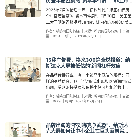
外看到的效果和电脑屏幕上的设计稿完全不是一
历全年最密集的“资本事件周”：非上市
的敲钟台似乎永远是"别人的舞台"。但在同一栋大
认知正在从"尝鲜"进入"常态化投入"。 为什么全
生物科技公司排队在时代广场的纳斯达克敲钟。
品牌如何借纳斯达克大屏分一杯羹？
回事。自助预订平台对素材的要求是"符合分辨率
楼的外墙上，企业还有一条路可走——那块高
2026年7月的最后一周，纽约时代广场正在经历
球区域品牌不约而同地选择了纳斯达克大屏？第
这不是偶然。2026年以来，美国生物科技和制药
标准"——格式对就行；但真正有效的素材需要考
36.6米、面积约950平方米的弧形LED巨幕，也
全年密度最高的"资本事件周"。7月30日，美国第
一重逻辑是"地理信任的全球化翻译"。区域品牌天
行业新上市公司已累计融资54亿美元，而2025年
虑远视可读性（文字够不够大、够不够粗）、拼
就是人们常说的纳斯达克大屏。与敲钟仪式不同
二大三明治连锁品牌Jersey Mike's以约80亿美
然携带产地认证——宁夏枸杞的地理标志、
同期仅为9.69亿美元——同比增长超过450%。
接缝避让（核心内容不能落在窗口拼接线上）、
的是，大屏投放不需要上市资格、不需要交易所
元估值登陆纽约证券交易所，这家拥有3300多家
Marche大区的DOC葡萄酒产区——这些信任背书
纳斯达克作为全球生物科技上市的首选交易所，
色彩对比度（时代广场本身满屏霓虹，品牌画面
作者：希鸥网国际传媒
|
来源：希鸥网国际传媒
|
阅读
审批，只要求品牌准备好一套合格的素材和一笔
门店的餐饮巨头IPO认购倍数超过10倍。同一天，
在本地市场有效，但在全球市场需要一座"翻译桥
其位于时代广场的MarketSite大楼正经历全年第
量：1819
|
时间：2026年07月31日
不突出即淹没）、以及社交传播基因（这15秒的
数万元级别的预算。 清晰的对比是这样的：敲钟
可持续时尚品牌Reformation以10亿美元估值同
梁"。纳斯达克大屏所处的时代广场年均客流量超
二个"敲钟密度高峰"。每一声钟响，都有全球财经
画面被现场游客拍下来发到Instagram和TikTok
仪式是"会员专属"，纳斯达克大屏是"公众通道"。
步上市。7月31日，睡眠呼吸暂停药物公司
1亿人次，全球超过200家媒体在此驻点，品牌画
媒体将镜头对准那块36.6米高的弧形巨屏——纳
上，是否自带传播张力）。JJM House的登屏素
两者共享的，是那个全球最具辨识度的商业场景
Apnimed即将在纳斯达克挂牌，募资1.5亿美元。
面出现在这里，等于用一块屏幕完成了一次全球
斯达克大屏。这对于正在规划下半年品牌出海策
材设计了三种语言版本的动态视频，在不同时段
——纽约时代广场、纳斯达克大楼、世界十字路
而在刚刚过去的周末，乌克兰最大数字运营商
范围的信任信号广播。 第二重逻辑是"自传播杠
15秒广告费，换来300篇全球报道：纳
略的中国企业而言，意味着什么？ 简单说：时代
轮播，最大化覆盖多语种受众；三清漆在画面中
口。当一个品牌出现在这里，无论它是通过敲钟
Kyivstar集团在纳斯达克敲响收市钟，庆祝其作为
杆"。区域品牌登屏天然具备新闻性——宁夏枸杞
斯达克大屏被低估的‘新闻杠杆效应’
广场的注意力结构正在从"赛事驱动"切换到"资本
突出法国A+环保认证标识，将一张屏幕同时变成
台还是外墙大屏，留在传播素材里的地理锚点完
首家在美上市的乌克兰公司迎来一周年。 短短五
登屏，《光明日报》和《宁夏日报》主动报道；
驱动"，而这两种驱动模式对品牌登屏的价值逻辑
了产品背书和渠道招募的双重工具。 第三，二次
在品牌传播行业，有一个被严重低估的规律：同
全一致。换句话说，D-Wave和Turn
个交易日，五家来自不同行业、不同国家的公
枣庄登屏，央广网刊发专题；上海登屏被中国日
截然不同。世界杯期间，时代广场的流量峰值来
传播。一块大屏的物理曝光是瞬时的，真正让15
样的品牌信息，以"广告"形式出现和以"新闻"形式
Therapeutics靠上市资格拿到的全球曝光场景，
司，选择同一个地点完成各自的品牌里程碑。这
报、上海日报同时覆盖。这些媒体跟进不是"购
自情绪——球迷、游客、狂欢人群；而IPO密集
秒变成持续品牌资产的是登屏之后的全链路传播
出现，受众的接受度和传播半径可能相差数十
任何有准备的企业都可以通过纳斯达克大屏获得
个地点就是时代广场——全球资本叙事的"主舞
买"的媒介资源，而是事件本身的新闻属性驱动
期，时代广场的注意力来自决策——投资人、分
设计。JJM House在登屏当天同步上线了英、
倍。而纳斯达克大屏之所以在品牌出海中持续走
等效的视觉资产。 这一判断有大量的实际案例支
台"。 为什么从三明治连锁店到生物科技公司、从
的。对于预算精打细算的政府项目而言，"一次投
作者：希鸥网国际传媒
|
来源：希鸥网国际传媒
|
阅读
析师、产业媒体、全球采购商。后者的"注意力质
阿、法、西、俄五种语言版本的询盘页面，三清
热，真正的隐藏功能不在于它是一块广告位——
撑。2026年6月10日，集装箱房屋品牌JJM
乌克兰电信巨头到美国时尚品牌，都不约而同地
量：1939
|
时间：2026年07月30日
放、多层级传播"的杠杆结构，是数字广告和展会
量"对B2B品牌而言，远高于前者。当CNBC和
漆将登屏素材嵌入海外销售团队的标准商务邮件
而在于它是一个天然的"新闻触发器"。先看一个被
House登屏后48小时内官网访问量暴涨400%，
把时代广场作为品牌故事的高潮场景？答案藏在
无法提供的独特优势。 第三重逻辑是"资产复用
Bloomberg的主持人站在纳斯达克大屏前播报每
签名，米饭说将登屏视频置顶了LinkedIn和
大多数登屏品牌忽略的基础事实：纽约时代广场
商务咨询转化率从0.8%跃升至2.3%，约60%的
时代广场的"位置经济学"里。 所谓"位置经济
性"。Marche大区的登屏素材来自现有官方宣传
日IPO行情时，屏幕上的品牌logo天然被赋予了一
YouTube官方频道。强国智造栏目7月携六家制造
方圆1.5公里范围内，驻有全球200多家主流媒体
流量来自社交媒体上自发传播的登屏画面。6月5
学"，核心逻辑很简单：某些地理位置因其历史积
片，宁夏枸杞的画面源自品牌主视觉，上海的影
层"资本市场的严肃认证"——这不是广告，而是被
企业集体登屏后，触发了超过300家欧美媒体的
机构的记者站或常备报道点，包括CNN、BBC、
日，环保涂料品牌三清漆SANQING登屏后两周
品牌出海的"不对称竞争武器"：纳斯达
淀、媒体密度和全球关注度，能独立于入驻品牌
片也从既有城市宣传素材中剪辑。登屏不是"从零
全球财经叙事体系被动收录的免费背书。 更重要
主动报道，累计传播量级远超大屏本身的物理曝
路透社、彭博社、美联社等全球头部媒体。这里
内，欧洲和中东经销商的问询量增长约60%，多
克大屏如何让中小企业在巨头面前实
自身产生额外的传播溢价。时代广场日均人流量
创作"，而是将已有品牌资产以数万元成本搬到世
的是，敲钟仪式天然具有"新闻触发器"属性。以
光——而这些报道不是自助预订平台能提供的。
不是普通的商业街区——它是全球新闻生产链条
现"弯道超车"
位经销商在首封邮件中附上了大屏亮相当天的截