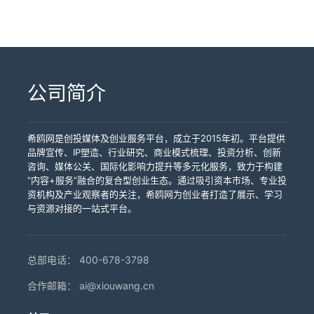
飙升8倍。但更关键的信息藏在搜索来源的构成
叙事，因为有明确的新闻角度，才更容易被记者
司、也不需要是一家临床生物科技公司，同样可
斯达克大屏首发Gen 3血管健康戒指，同期在全
Kyivstar（数字基建）等前沿领域标杆企业敲钟。
内，来自欧洲和中东地区的经销商问询量环比增
内完成了一次决定性逆转。 第三，效果层面的数
中：来自中东和东南亚地区的搜索增速显著高于
捕捉和报道。第二，需要专业的团队在登屏前后
以站在同一个位置、面对同一个人流量、拿到同
球多个社交媒体平台进行二次传播，以"线下大屏
这些事件共同将时代广场推上全球财经媒体头
长了约60%。而河北模块化建筑品牌JJM House
据验证。2026年上半年的案例反复证明了"不对
欧美市场，且搜索关键词
做好素材准备和媒体对接，确保事件发生后信息
一组传播素材。因为在那栋大楼的外墙上，纳斯
+线上裂变"的立体矩阵完成了从"中国制造"到"全
条。对于有计划在8月启动品牌出海传播的企业来
选择以动态视频登屏，走的是品牌升级路线——
称竞争"的实战价值。6月10日，集装箱房屋品牌
中"wholesale"和"distributor"的占比远高于零售
能第一时间触达目标媒体。第三，选择直连屏幕
达克大屏——这块高36.6米的弧形巨幕——对所
球品牌"的身份跨越。据公开信息，登屏当日产品
说，当前正是观察"位置经济学"效应最直观的时间
48小时内官网访问量飙升超过400%，商务咨询
JJM House登屏后，48小时内官网访问量飙升超
类查询。这组数据直接帮助品牌方重新排列了海
运营方的一级服务商，确保排期精准、素材审核
有人敞开。希鸥网国际传媒深耕纳斯达克大屏服
全球预售量突破预期，海外社交媒体讨论量环比
节点。 希鸥网国际传媒作为纳斯达克大屏一级服
转化率从0.8%跃升至2.3%。登屏前，品牌需要回
过400%，商务咨询转化率从0.8%跃升至2.3%，
外渠道拓展的优先级，将原本排在第三梯队的中
通过率高、现场执行可靠——任何一个环节出问
务领域9年，是国内最早、最知名的纳斯达克大屏
增长超过300%。 多屏联动还有一个容易被忽略
务商，深耕该领域9年，已服务数十家上市公司、
答三个核心问题：为什么要登屏（品牌亮相、渠
约60%的流量来自海外采购商的自然搜索——这
东市场提到了第一优先级。如果按照传统的市场
题，整个新闻杠杆都可能失效。希鸥网国际传媒
一级服务商，已服务几十家上市公司、地方政府
公司简介
的传播优势：它本身就是一条新闻。单屏投放依
地方政府和数千家企业客户。除了纳斯达克大
道招商、新品发布还是事件营销）、目标受众是
家企业在国际市场此前几乎处于"零认知"状态，没
调研方式——委托咨询公司、参加海外展会、逐
是国内最早、最知名的纳斯达克大屏一级服务
和数千家企业。除了纽约纳斯达克大屏，希鸥网
赖的是"场景曝光→二次传播"的裂变链路，而"某
屏，我们还覆盖全球30多个国家的户外地标大屏
谁（海外采购商、行业合作伙伴还是终端消费
有海外办公室，没有展会履历，但一次登屏就跳
一走访——获取同等精度的数据至少需要三到六
商，深耕该领域9年，已服务几十家上市公司、地
还覆盖全球30余个国家的户外大屏资源，为企业
品牌在纽约、伦敦、东京同步亮相"这一事实的新
资源，从纽约时代广场到东京新宿、从伦敦西区
者）、预算范围是多少。这三个问题的答案，将
过了品牌认知的漫长积累期，直接进入了询盘转
个月的周期和数十万元的预算。而纳斯达克大屏
方政府和数千家企业。我们从素材设计、排期锁
提供从单屏投放到多屏联动的完整品牌出海解决
闻性，远超"某品牌在纽约登屏"。在媒体通稿分发
到迪拜哈利法塔，为企业提供从方案策划、素材
直接决定后续所有环节的策略方向。 第二步：锁
化阶段。6月5日，环保涂料品牌三清漆
希鸥网是创投媒体及创业服务平台，成立于2015年初。平台提供
用一次数万元级别的投放，在48小时内就完成了
定、现场执行到登屏后的媒体传播，提供完整的
方案。上大屏，找希鸥网。
和国际社交传播中，多城联动的标题和画面自带
制作到上线展播的一站式服务。品牌出海的路
定排期。这是很多品牌容易低估的一步。纳斯达
SANQING登屏后，欧洲和中东地区的经销商问询
品牌宣传、IP塑造、行业研究、商业模式梳理、投资分析、创新
这一轮"数据采集"。 第二，经销商主动问询结构
品牌出海解决方案。除纽约时代广场纳斯达克大
话题属性，能撬动远超单屏投放的媒体关注度和
上，上市不是每个人的选项，但时代广场可以是
克大屏的广告位并非"随时可上"。2026年7月10
量增长约60%，多位经销商在首封开发邮件中直
咨询、媒体公关、国际化影响力提升等多元化服务，致力于构建
——告诉你"谁在找我"。环保涂料品牌三清漆
屏外，我们还覆盖全球三十余个国家的户外大屏
社交传播力。这也是为什么越来越多品牌不再把
——上大屏，找希鸥网。
日，SK海力士以290亿美元ADR规模登陆纳斯达
接附上了大屏亮相的截图。6月12日，福建漳州的
“内容+服务”融合的复合型创业生态。通过吸引资本市场、专业投
SANQING在6月5日登屏后两周内，来自欧洲和
资源——伦敦皮卡迪利广场、东京新宿、首尔江
预算全部砸在一块屏幕上，而是将其拆分为"主屏
克全球精选市场，全球财经媒体的镜头集中对准
即食食品品牌"米饭说"MR. RISE登屏后，Google
资机构及产业观察者的关注，希鸥网为创业者打造了展示、学习
中东地区的经销商主动问询量环比增长约60%。
南、迪拜哈利法塔等核心地标。上大屏，找希鸥
+辅屏"的组合方案——主屏保品牌高度，辅屏保
时代广场，这类超级IPO事件窗口期的排位竞争极
Trends搜索热度飙升8倍，从一个地方工厂的产
与资源对接的一站式平台。
品牌方对这些问询进行了归因分析后发现：主动
网。
市场深度。 从成本角度看，多屏联动的门槛也远
为激烈。热门时段往往需要提前数周甚至一两个
品变成全球156个国家和地区采购商主动搜索的对
发邮件的经销商中，约四成在邮件正文中直接附
低于大多数企业的直觉判断。全球户外数字屏幕
月锁定——7月下旬，D-Wave Quantum和
象。 这些案例的共同点在于：它们都不是行业巨
上了大屏亮相的截图，且这些经销商的平均年营
的联网化和标准化，让跨国多屏同步投放的技术
Scribe Therapeutics等硬科技公司密集在纳斯达
头，年营收在数千万元到数亿元之间，在传统品
业额是此前通过展会获取的经销商的两倍。换句
和价格门槛显著降低。一次纳斯达克大屏的常规
总部电话：
400-678-3798
克敲钟，时代广场的注意力资源以小时为单位被
牌出海战场上面对大品牌几乎没有胜算——但在
话说，登屏不仅带来了更多经销商，还自带了一
时段投放成本在数万元量级，叠加2-3个海外核心
抢占。一级服务商因为直连屏幕运营方，能够获
纳斯达克大屏上，它们获得了与大品牌完全对等
道"质量筛选"——只有那些真正关注涂料行业动
合作邮箱：
ai@xiouwang.cn
城市的辅屏投放，整体预算往往仍低于一场中型
取最准确的排期状态和优先通道，这是在选择服
的全球曝光权，并且将这种曝光高效地转化为了
态、对国际市场有敏锐度的经销商，才会在看到
海外展会的综合投入（通常10万至30万元），但
务商时需要重点考察的核心能力。 第三步：素材
可量化的商业回报。中国贸促会2025年调研数据
大屏亮相后主动联系。这组数据帮三清漆完成了
覆盖的人群规模和地理广度却是指数级的。更关