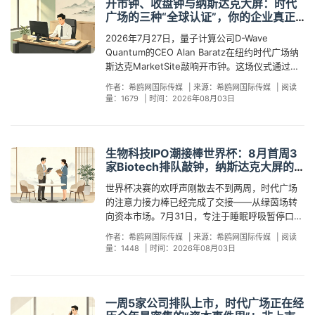
WTM等主流国际旅展——但把预算投向纳斯达克
开市钟、收盘钟与纳斯达克大屏：时代
的是约60%的流量来自海外采购商的主动搜索
大屏，这是第一次。 如果你以为纳斯达克大屏只
广场的三种“全球认证”，你的企业真正
——不是花钱买的广告点击，而是客户在听说大
是企业和上市公司的"专属广告位"，那么2026年
能拿到哪一种？
屏亮相后主动搜进来的。同月，环保涂料品牌三
2026年7月27日，量子计算公司D-Wave
正在用事实推翻这个印象。从中国的地方政府到
清漆SANQING登屏后，来自欧洲和中东地区的经
Quantum的CEO Alan Baratz在纽约时代广场纳
欧洲的区域旅游局，纳斯达克大屏的客户结构正
销商问询量增长约60%，多位经销商在初次邮件
斯达克MarketSite敲响开市钟。这场仪式通过纳
在从企业品牌向区域品牌快速扩容。这块高36.6
中直接附上了大屏亮相的截图。即食食品品牌米
斯达克官网面向全球直播，各大财经媒体的镜头
米、显示面积近950平方米的弧形巨屏，正在
作者：希鸥网国际传媒
|
来源：希鸥网国际传媒
|
阅读
饭说MR. RISE登屏当日，Google Trends全球搜
同步对准时代广场——一个成立二十余年的量子
从"品牌广告位"升级为"全球区域品牌的展示橱
量：1679
|
时间：2026年08月03日
索热度飙升8倍。这些回报不是"买时段"能买出来
计算先驱，在"世界十字路口"宣告进入资本市场新
窗"。 数据印证了这个趋势。2026年春节，山东
的——它来自三个自助平台无法覆盖的维度。 第
阶段。仅隔两周，8月10日，临床生物科技公司
枣庄连续第二年在农历新年零点将城市宣传片投
一，策略选择。纳斯达克大屏不是一块"万能屏"，
Turn Therapeutics将站在同一个位置敲响收盘
上纳斯达克大屏，央广网专题报道。同月，上海
它在不同时间、面对不同受众、搭配不同素材，
钟，庆祝其在针对性皮肤病治疗领域的研发进
生物科技IPO潮接棒世界杯：8月首周3
市外办以"Live Your Shanghai"城市形象片登
产生的传播效果天差地别。B2B品牌选择美东时
展。再往前追溯，物联网先驱Impinj在这里庆祝了
家Biotech排队敲钟，纳斯达克大屏的
屏，中国日报在时代广场现场采访了多名被吸引
间上午9:30开盘时段登屏，画面天然进入CNBC
IPO十周年——同样的舞台，不同的故事。 如果
注意力接力棒交到了谁手里？
的海外游客。7月，银川市组织宁夏枸杞品牌以月
世界杯决赛的欢呼声刚散去不到两周，时代广场
和Bloomberg的全球直播镜头，收获的是"资本市
你持续关注时代广场的纳斯达克总部大楼，会发
度投放形式登陆时代广场，累计曝光量突破千万
的注意力接力棒已经完成了交接——从绿茵场转
场认证"级别的免费背书；消费品品牌选择傍晚6
现一个鲜明的规律：每年数百场敲钟仪式在这里
量级，《光明日报》等央媒主动跟进。据不完全
向资本市场。7月31日，专注于睡眠呼吸暂停口服
至10点黄金时段，面对的是时代广场最密集的游
上演，开市钟、收盘钟、IPO庆祝钟，每一场都自
统计，2026年上半年登陆纳斯达克大屏的各类主
疗法的生物科技公司Apnimed（股票代码：
客人流，触发的是社交媒体自发拍摄和裂变传
带全球直播、财经媒体报道和多语言二次传播。
作者：希鸥网国际传媒
|
来源：希鸥网国际传媒
|
阅读
体中，政府机构、区域公用品牌和城市IP的占比
APMD）在纳斯达克挂牌上市，发行价定在区间
播。同一个屏幕、同一笔预算，用于渠道招募、
这是纳斯达克为上市公司和特邀机构提供的"品牌
量：1448
|
时间：2026年08月03日
已达约25%，两年前不到5%。欧洲同样如此——
上限16美元，首日涨幅一度超过38%，收盘时市
品牌升级、产业背书还是事件营销，策略完全不
基础设施"——免费，但门槛极高：你必须先成为
2025年意大利国家旅游局已在时代广场为多个大
值站稳7.6亿美元。这只是一个开始：8月5日，
同。自助平台能帮你选时段，但不能帮你选策
纳斯达克的上市公司，或者与之建立足够深度的
区投放广告，2026年Marche大区更进一步，
Attovia Therapeutics将携2.44亿美元募资登陆
略。 第二，素材设计。纳斯达克大屏高36.6米，
合作关系。 对于绝大多数没有上市计划、或尚处
ATIM负责人公开确认大屏投放已作为"可精确量化
纳斯达克；8月6日，Braveheart Bio以3.66亿美
弧形LED，由多个显示窗口拼接组成。站在百米
一周5家公司排队上市，时代广场正在经
发展早期阶段的企业来说，纳斯达克MarketSite
的品牌资产"纳入下一年预算，区域品牌对大屏的
元的募资规模接棒。仅8月第一周，就有至少三家