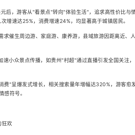
万美元后，游客从"看景点"转向"体验生活"，追求高性价比与
人次增速达25%，消费增速24%，均显著高于城镇居民。
情需求催生周边游、家庭游、康养游，县域旅游因距离近、
加速小众景点传播，如贵州"村超"通过直播引发全国关注，
绪消费"呈爆发式增长，相关搜索量年增幅达320%，游客愈
情感符号。
的狂欢