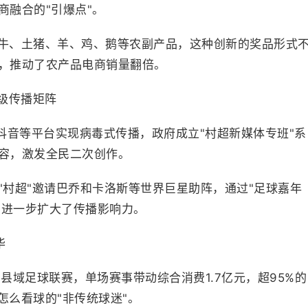
商融合的"引爆点"。
牛、土猪、羊、鸡、鹅等农副产品，这种创新的奖品形式
，推动了农产品电商销量翻倍。
级传播矩阵
抖音等平台实现病毒式传播，政府成立"村超新媒体专班"系
容，激发全民二次创作。
州"村超"邀请巴乔和卡洛斯等世界巨星助阵，通过"足球嘉年
，进一步扩大了传播影响力。
华
的县域足球联赛，单场赛事带动综合消费1.7亿元，超95%的
怎么看球的"非传统球迷"。