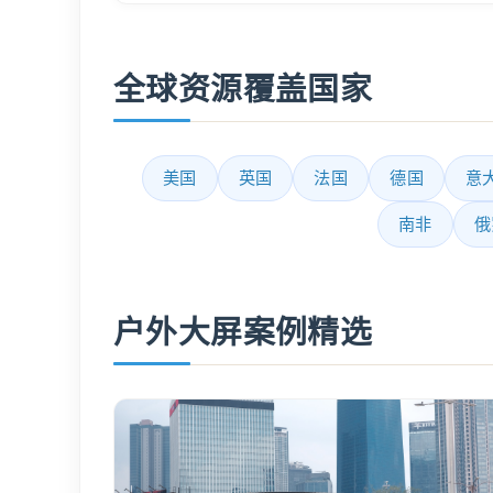
全球资源覆盖国家
美国
英国
法国
德国
意
南非
俄
户外大屏案例精选