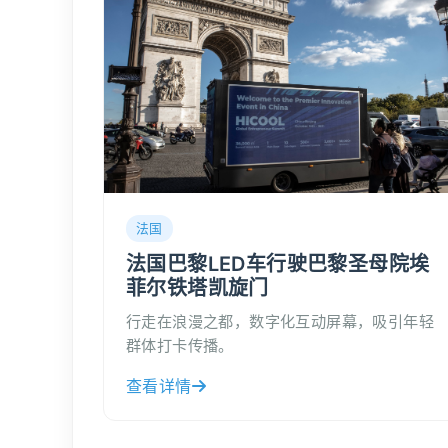
法国
法国巴黎LED车行驶巴黎圣母院埃
菲尔铁塔凯旋门
行走在浪漫之都，数字化互动屏幕，吸引年轻
群体打卡传播。
查看详情