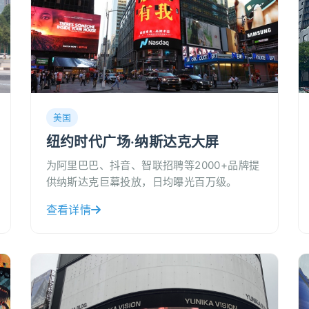
美国
纽约时代广场·纳斯达克大屏
为阿里巴巴、抖音、智联招聘等2000+品牌提
供纳斯达克巨幕投放，日均曝光百万级。
查看详情