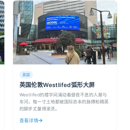
英国
英国伦敦Westlifed弧形大屏
Westlifed的楼宇间涌动着昼夜不息的人潮与
车河，每一寸土地都被国际资本的脉搏和精英
的脚步丈量得滚烫。
查看详情